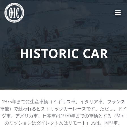
コ
ン
テ
ン
ツ
へ
ス
HISTORIC CAR
キ
ッ
プ
1975年までに生産車輌（イギリス車、イタリア車、フランス
車他）で競われるヒストリックカーレースです。ただし、ドイ
ツ車、アメリカ車、日本車は1970年までの車輌とする（Mini
のミッションはダイレクト又はリモート）又は、同型車。