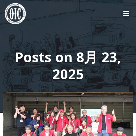
コ
ン
テ
ン
ツ
へ
ス
Posts on 8月 23,
キ
ッ
2025
プ